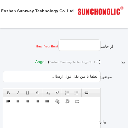
Foshan Suntway Technology Co. Ltd.
از جانب:
Enter Your Email
Angel
(
)
به:
Foshan Suntway Technology Co. Ltd.
موضوع:
پیام: