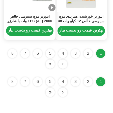
اینورتر خورشیدی هیبریدی موج
اینورتر موج سینوسی خالص
سینوسی خالص 12 کیلو وات 48
FPC (AL) 2000 وات با شارژر
ولتی با شارژر MPPT و عملکرد
باتری 200 آمپر برای تبدیل برق
UPS
DC به AC
بهترین قیمت رو بدست بیار
بهترین قیمت رو بدست بیار
8
7
6
5
4
3
2
1
8
7
6
5
4
3
2
1