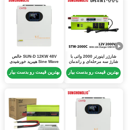
شارژر اینورتر 2000 واتی با
SUN-D 12KW 48V خالص
شارژ سه مرحله‌ای و راندمان
Sine Wave هیبرید خورشیدی
85% برای تبدیل DC 12 ولت به
اینورتر با شارژر MPPT و
AC 220 ولت
عملکرد UPS
بهترین قیمت رو بدست بیار
بهترین قیمت رو بدست بیار