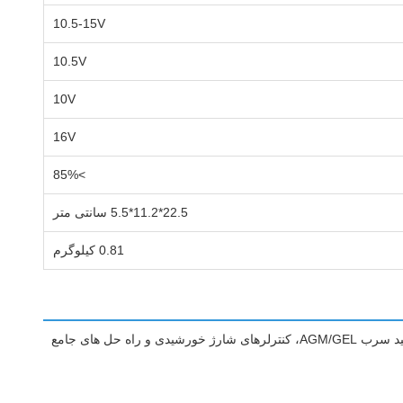
10.5-15V
10.5V
10V
16V
>85%
22.5*11.2*5.5 سانتی متر
0.81 کیلوگرم
با بیش از 20 سال تجربه تخصصی در محصولات فتوولتائیک انرژی خورشیدی، کارخانه ما اینورترهای برق خورشیدی با کیفیت بالا، شارژرهای باتری اسید سرب AGM/GEL، کنترلرهای شارژ خورشیدی و راه حل های جامع