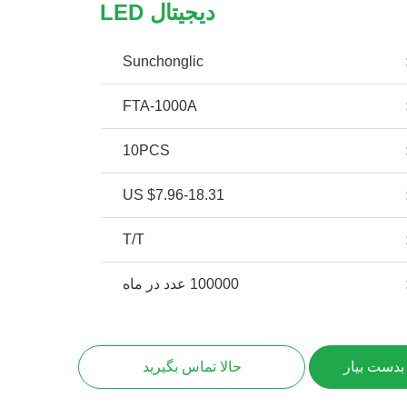
دیجیتال LED
Sunchonglic
FTA-1000A
10PCS
US $7.96-18.31
T/T
100000 عدد در ماه
بدست بیار
حالا تماس بگیرید