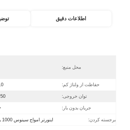
اطلاعات دقیق
توض
محل منبع:
حفاظت از ولتاژ کم:
10 و
توان خروجی:
650 و
جریان بدون بار:
5A
برجسته کردن:
اينورتر امواج سينوس 1000 ولت اصلاح شده