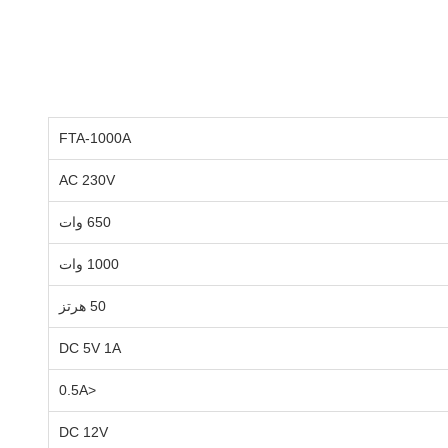
FTA-1000A
AC 230V
650 وات
1000 وات
50 هرتز
DC 5V 1A
<0.5A
DC 12V