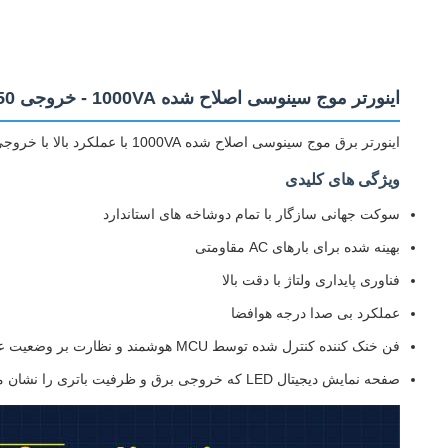
اینورتر موج سینوسی اصلاح شده 1000VA - خروجی 650 وات DC 12V به AC 220V
اینورتر برق موج سینوسی اصلاح شده 1000VA با عملکرد بالا با خروجی پیوسته 650 وات، تبدیل DC 12V به AC 220V برای کاربردهای تبدیل برق قابل اعتماد.
ویژگی های کلیدی
سوکت جهانی سازگار با تمام دوشاخه های استاندارد
بهینه شده برای بارهای AC مقاومتی
فناوری پایداری ولتاژ با دقت بالا
عملکرد بی صدا درجه هوافضا
فن خنک کننده کنترل شده توسط MCU هوشمند و نظارت بر وضعیت عملیاتی
صفحه نمایش دیجیتال LED که خروجی برق و ظرفیت باتری را نشان می دهد