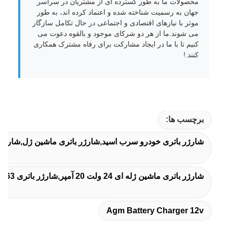
محصولات ما به طور گسترده ای از مشتریان در سراسر
جهان به رسمیت شناخته شده و اعتماد کرده اند، به طور
موثر با نیازهای اقتصادی و اجتماعی در حال تکامل سازگار
می شوند.ما از هر دو شرکای موجود و بالقوه دعوت می
کنیم تا با ما در ایجاد مشارکت برای رفاه مشترک همکاری
کنند.!
برچسب ها:
شارژر باتری خودرو سرب اسید,شارژر باتری ماشین ژل,شارژر باتری 2V
شارژر باتری ماشین ژله ای 24 ولت 20 آمپر,شارژر باتری 63 هرتز,14شارژر باتری نوع ژل.5 ولت DC
Agm Battery Charger 12v