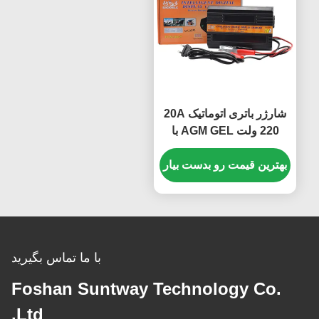
شارژر باتری اتوماتیک 20A
220 ولت AGM GEL با
کنترل دما و نمایشگر
دیجیتال برای باتری های
بهترین قیمت رو بدست بیار
اسید سرب خودرو
با ما تماس بگیرید
Foshan Suntway Technology Co.
Ltd.