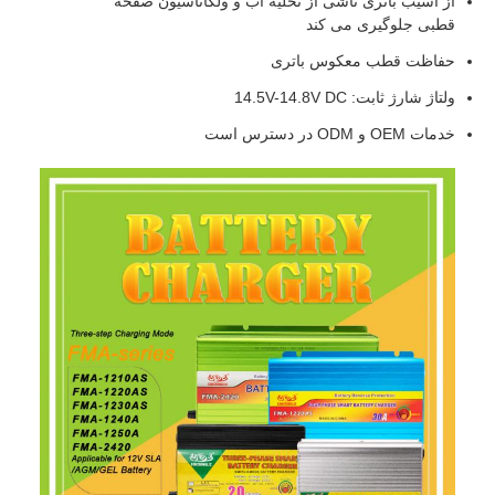
از آسیب باتری ناشی از تخلیه آب و ولکاناسیون صفحه
قطبی جلوگیری می کند
حفاظت قطب معکوس باتری
ولتاژ شارژ ثابت: 14.5V-14.8V DC
خدمات OEM و ODM در دسترس است