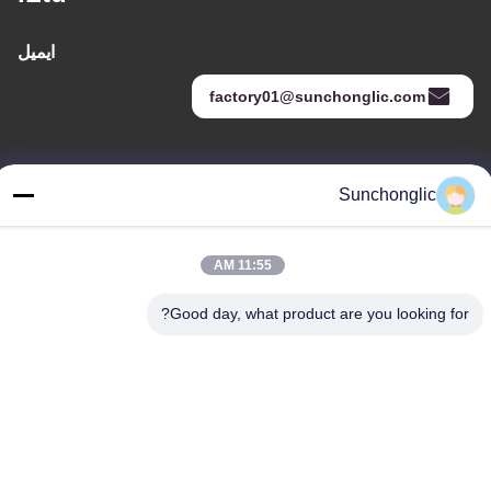
ایمیل
factory01@sunchonglic.com
آدرس ما
Sunchonglic
آدرس
گوانگدونگ، چین
11:55 AM
تلفن
Good day, what product are you looking for?
86--13711271181
سیاست حفظ حریم خصوصی
|
نقشه سایت