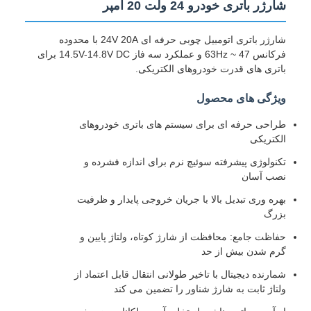
شارژر باتری خودرو 24 ولت 20 آمپر
شارژر باتری اتومبیل چوبی حرفه ای 24V 20A با محدوده
فرکانس 47 ~ 63Hz و عملکرد سه فاز 14.5V-14.8V DC برای
باتری های قدرت خودروهای الکتریکی.
ویژگی های محصول
طراحی حرفه ای برای سیستم های باتری خودروهای
الکتریکی
تکنولوژی پیشرفته سوئیچ نرم برای اندازه فشرده و
نصب آسان
بهره وری تبدیل بالا با جریان خروجی پایدار و ظرفیت
بزرگ
حفاظت جامع: محافظت از شارژ کوتاه، ولتاژ پایین و
گرم شدن بیش از حد
شمارنده دیجیتال با تاخیر طولانی انتقال قابل اعتماد از
ولتاژ ثابت به شارژ شناور را تضمین می کند