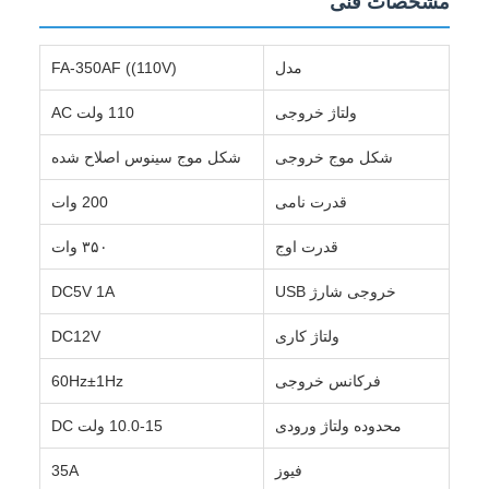
مشخصات فنی
مدل
FA-350AF ((110V)
ولتاژ خروجی
110 ولت AC
شکل موج خروجی
شکل موج سینوس اصلاح شده
قدرت نامی
200 وات
قدرت اوج
۳۵۰ وات
خروجی شارژ USB
DC5V 1A
ولتاژ کاری
DC12V
فرکانس خروجی
60Hz±1Hz
محدوده ولتاژ ورودی
10.0-15 ولت DC
فیوز
35A