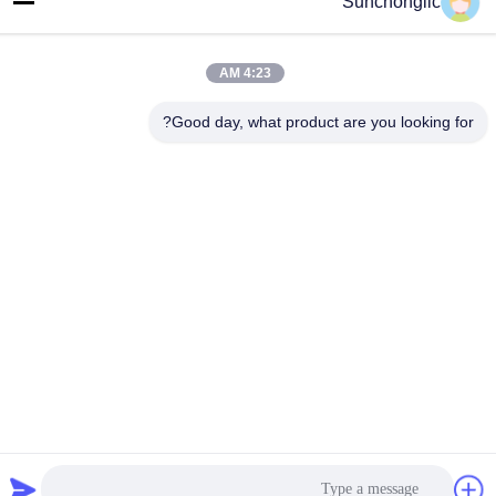
Sunchonglic
آدرس
گوانگدونگ، چین
4:23 AM
تلفن
Good day, what product are you looking for?
86--13711271181
سیاست حفظ حریم خصوصی
|
نقشه سایت
چین کیفیت خوب اینورتر موج سینوسی اصلاح شده عرضه کننده. حقوق
چاپ -2026 Foshan Suntway Technology Co. Ltd. تمام حقوق
محفوظ است