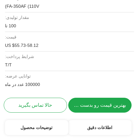
FA-350AF (110V)
مقدار تولیدی:
100 تا
قیمت:
US $55.73-58.12
شرایط پرداخت:
T/T
توانایی عرضه:
100000 عدد در ماه
بهترین قیمت رو بدست بیار
حالا تماس بگیرید
اطلاعات دقیق
توضیحات محصول