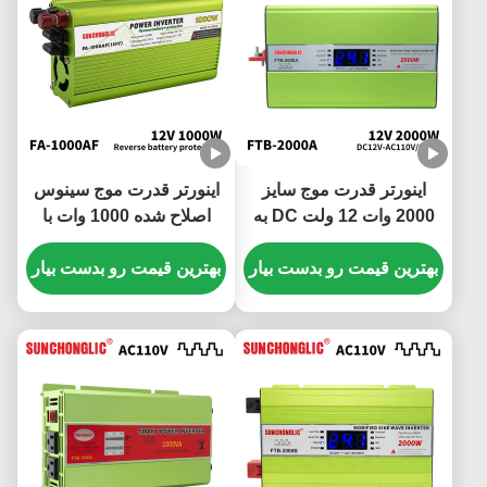
اینورتر قدرت موج سایز
اینورتر قدرت موج سینوس
2000 وات 12 ولت DC به
اصلاح شده 1000 وات با
110 ولت AC غیر شبکه ای
شارژ USB داخلی و حفاظت
بهترین قیمت رو بدست بیار
چندگانه برای استفاده از
بهترین قیمت رو بدست بیار
شبکه