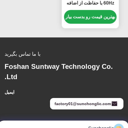
60Hz با حفاظت از اضافه
بار، اینورتر برق 12VDC به
110VAC
بهترین قیمت رو بدست بیار
با ما تماس بگیرید
Foshan Suntway Technology Co.
Ltd.
ایمیل
factory01@sunchonglic.com
آدرس ما