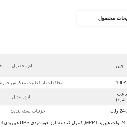
یحات محصول
چین
نام محصول:
100A
محافظت از قطبیت معکوس خورش
هیچکدام (اتصال معکوس باعث 
بازده تبدیل:
 شود)
2 ولت
جزئیات بسته بندی:
M
, 
کنترل کننده شارژ خورشیدی UPS هیبریدی mppt