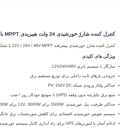
کنترل کننده شارژ خورشیدی 24 ولت هیبریدی MPPT با عملکرد UPS
کنترل کننده شارژ خورشیدی پیشرفته 12V / 24V / 48V MPPT با عملکرد UPS داخلی، طراحی شده برای مدیریت انرژی خورشیدی کارآمد و صرفه جویی در قبض برق.
ویژگی های کلیدی
سازگار با سیستم باتری 12V/24V/48V
خروجی بارهای ثابت داخلی برای توزیع مستقیم برق
حداکثر ولتاژ ورودی شبکه PV: 150V DC
منبع برق یکپارچه بدون وقفه (UPS) با سوئیچ خودکار روز / شب
حداکثر ظرفیت پنل خورشیدی: 1500W برای 12V، 3000W برای 24V، 6000W برای سیستم های 48V
سیستم تعویض خورشیدی اقتصادی برای کاهش صورتحساب برق خانگ
ادغام آسان با اینورترهای UPS برای راه اندازی کامل سیستم خورشیدی