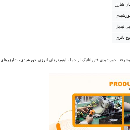
ان شارژ
ورشیدی
یی تبدیل
وع باتری
ر صنعت، Sunchonglic در تولید محصولات پیشرفته خورشیدی فتوولتائیک از جمله اینورترهای انرژی