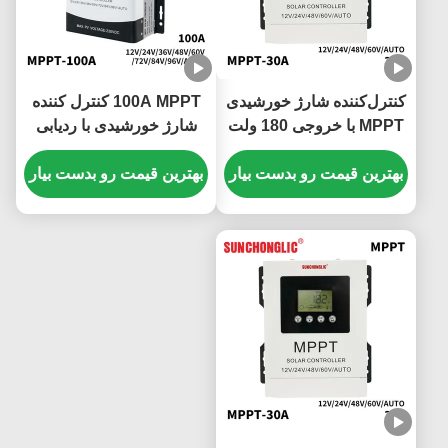
کنترل‌کننده شارژ خورشیدی
100A MPPT کنترل کننده
MPPT با خروجی 180 ولت
شارژ خورشیدی با ردیابی
DC و 30 آمپر با ردیابی
خودکار و رابط ارتباطی
خودکار حداکثر توان
بهترین قیمت رو بدست بیار
RS485 برای تنظیم کارآمد
بهترین قیمت رو بدست بیار
پنل خورشیدی