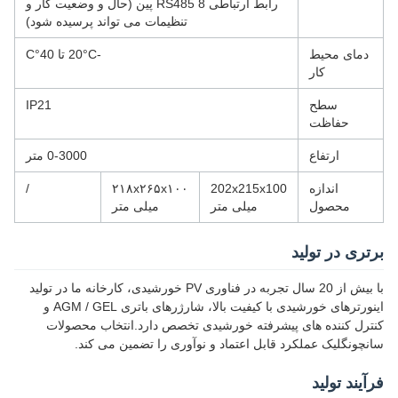
رابط ارتباطی RS485 8 پین (حال و وضعیت کار و
تنظیمات می تواند پرسیده شود)
دمای محیط
-20°C تا 40°C
کار
سطح
IP21
حفاظت
ارتفاع
0-3000 متر
اندازه
202x215x100
۲۱۸x۲۶۵x۱۰۰
/
محصول
میلی متر
میلی متر
برتری در تولید
با بیش از 20 سال تجربه در فناوری PV خورشیدی، کارخانه ما در تولید
اینورترهای خورشیدی با کیفیت بالا، شارژرهای باتری AGM / GEL و
کنترل کننده های پیشرفته خورشیدی تخصص دارد.انتخاب محصولات
سانچونگلیک عملکرد قابل اعتماد و نوآوری را تضمین می کند.
فرآیند تولید