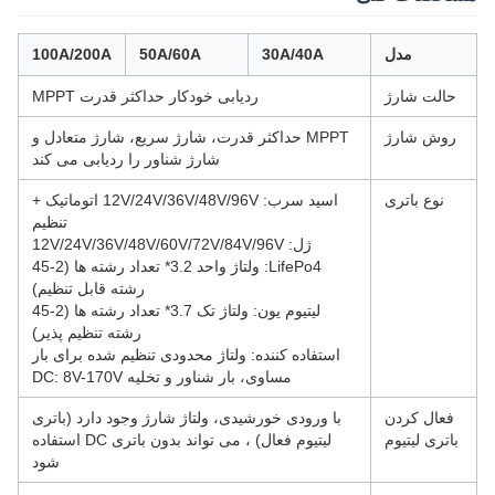
مدل
30A/40A
50A/60A
100A/200A
حالت شارژ
ردیابی خودکار حداکثر قدرت MPPT
روش شارژ
MPPT حداکثر قدرت، شارژ سریع، شارژ متعادل و
شارژ شناور را ردیابی می کند
نوع باتری
اسید سرب: 12V/24V/36V/48V/96V اتوماتیک +
تنظیم
ژل: 12V/24V/36V/48V/60V/72V/84V/96V
LifePo4: ولتاژ واحد 3.2* تعداد رشته ها (2-45
رشته قابل تنظیم)
لیتیوم یون: ولتاژ تک 3.7* تعداد رشته ها (2-45
رشته تنظیم پذیر)
استفاده کننده: ولتاژ محدودی تنظیم شده برای بار
مساوی، بار شناور و تخلیه DC: 8V-170V
فعال کردن
با ورودی خورشیدی، ولتاژ شارژ وجود دارد (باتری
باتری لیتیوم
لیتیوم فعال) ، می تواند بدون باتری DC استفاده
شود