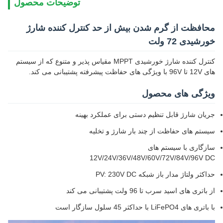
توضیحات محصول
محافظت از گرم شدن بیش از حد کنترل کننده شارژ
خورشیدی 72 ولت
کنترل کننده شارژ خورشیدی MPPT مقیاس پذیر و متنوع که از سیستم
های 12V تا 96V با ویژگی های حفاظت پیشرفته پشتیبانی می کند.
ویژگی های محصول
جریان شارژ قابل تنظیم دستی برای عملکرد بهینه
سیستم های حفاظت از چند بار شارژ و تخلیه
سازگاری با سیستم های
12V/24V/36V/48V/60V/72V/84V/96V DC
حداکثر ولتاژ مدار باز شبکه PV: 230V DC
از باتری های اسید سرب تا 96 ولت پشتیبانی می کند
با باتری های LiFePO4 با حداکثر 45 سلول سازگار است