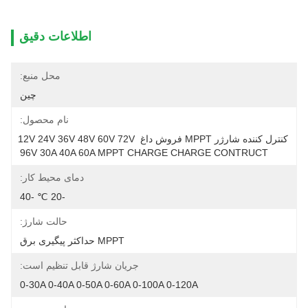
اطلاعات دقیق
محل منبع:
چین
نام محصول:
کنترل کننده شارژر MPPT فروش داغ 12V 24V 36V 48V 60V 72V 
96V 30A 40A 60A MPPT CHARGE CHARGE CONTRUCT
دمای محیط کار:
-20 ℃ -40
حالت شارژ:
MPPT حداکثر پیگیری برق
جریان شارژ قابل تنظیم است:
0-30A 0-40A 0-50A 0-60A 0-100A 0-120A