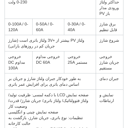
حداکثر ولتاژ
0-230 ولت
ورودی مدار
باز PV
برق شارژ
0-30A / 0-
0-50A / 0-
0-100A / 0-
قابل تنظیم
40A
60A
120A
شروع شارژ
ولتاژ PV بیشتر از +3V ولتاژ باتری است (شارژ
جریان کم در روزهای بارانی)
خروجی
خروجی
خروجی مداوم
خروجی
جریان شارژ
مستمر 25A
DC 60A
مداوم DC
مستقیم
100A
جبران دمای
به طور خودکار جبران ولتاژ شارژ و جریان بر
اساس دمای باتری برای افزایش عمر باتری
نمایش و
صفحه نمایش LCD با دکمه لمسی: ظرفیت تولید/
ارتباطات
ولتاژ فتوولتائیک/ ولتاژ باتری/ جریان شارژ/ قدرت/
وضعیت کار
صفحه نمایش چینی و انگلیسی
تنظیمات: نوع باتری، جریان شارژ، بازگشت به
حالت کارخانه