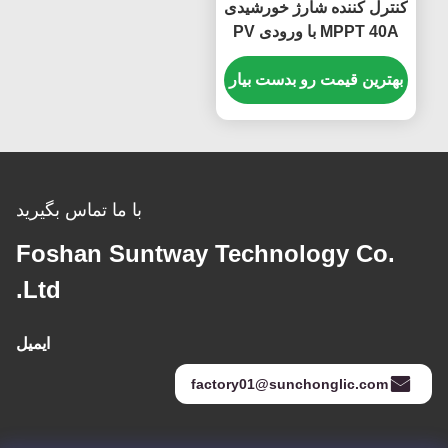
کنترل کننده شارژ خورشیدی
MPPT 40A با ورودی PV
180V و سازگاری چند باتری
بهترین قیمت رو بدست بیار
با ما تماس بگیرید
Foshan Suntway Technology Co.
Ltd.
ایمیل
factory01@sunchonglic.com