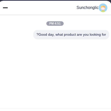
آدرس ما
Sunchonglic
آدرس
گوانگدونگ، چین
4:51 PM
تلفن
Good day, what product are you looking for?
86--13711271181
سیاست حفظ حریم خصوصی
|
نقشه سایت
چین کیفیت خوب اینورتر موج سینوسی اصلاح شده عرضه کننده. حقوق
چاپ -2026 Foshan Suntway Technology Co. Ltd. تمام حقوق
محفوظ است