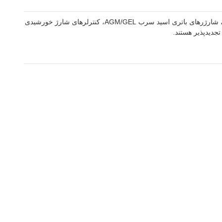
ما یک تولید کننده با سابقه محصولات فتوولتائیک انرژی خورشیدی با چندین دهه تجربه در صنعت هستیم. کارخانه ما در تولید اینورترهای برق خورشیدی، شارژرهای باتری اسید سرب AGM/GEL، کنترلرهای شارژ خورشیدی