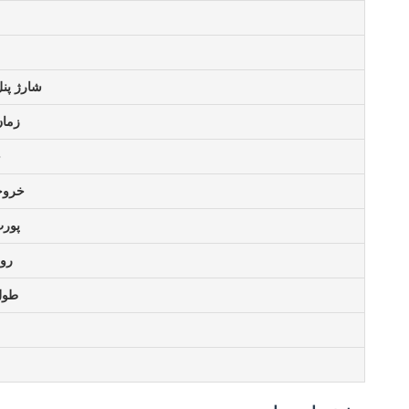
شارژ پن
زمان
خ
خروجی
پورت 
روش
طول 