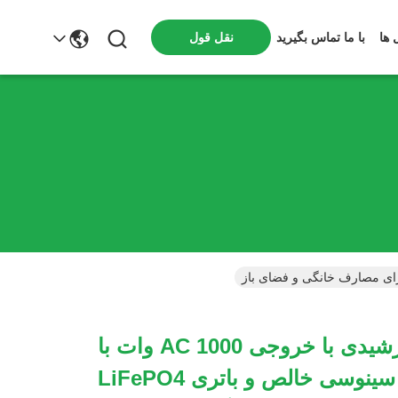
 ها
با ما تماس بگیرید
نقل قول
ژنراتور خورشیدی با خروجی AC 1000 وات با
اینورتر موج سینوسی خالص و باتری LiFePO4