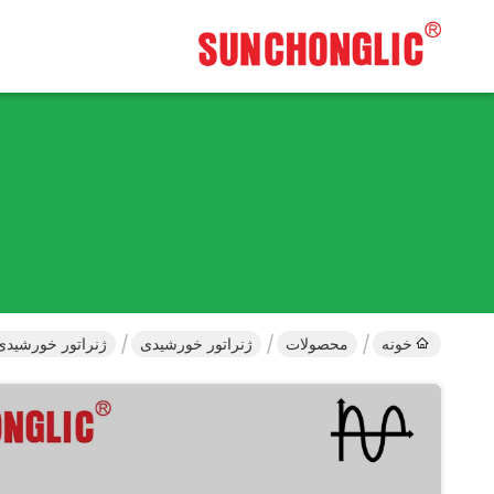
خونه
محصولات
ژنراتور خورشیدی
ژنراتور خورشیدی با خروجی AC 1000 وات با اینورتر موج سینوسی خالص