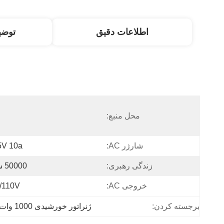
اطلاعات دقیق
توض
محل منبع:
شارژر AC:
V 10a
زندگی رهبری:
50000 ساعت
خروجی AC:
/110V
برجسته کردن:
ژنراتور خورشیدی 1000 وات AC برای خانه