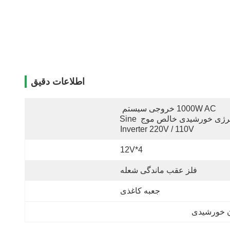
اطلاعات دقیق
1000W AC خروجی سیستم 
انرژی خورشیدی خالص موج Sine 
Inverter 220V / 110V
12V*4
فلز عقب ماندگی شعله
جعبه کاغذی
ان خورشیدی