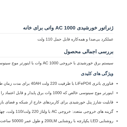
ژنراتور خورشیدی AC 1000 واتی برای خانه
عملکرد بی‌صدا و همه‌کاره قابل حمل 110 ولت
بررسی اجمالی محصول
سیستم برق خورشیدی با خروجی AC 1000 وات با اینورتر موج سینوسی خالص 220 ولت / 110 ولت
ویژگی های کلیدی
فناوری باتری LiFePO4 با ظرفیت 220 ولت 40AH برای مدت زمان طولانی تر برق
اینورتر موج سینوسی خالص که 1000 وات برق پایدار و قابل اعتماد را برای لوازم الکترونیکی حساس ارائه می دهد
قابلیت شارژ پنل خورشیدی برای کاربردهای خارج از شبکه و فضای باز
گزینه های خروجی متعدد: خروجی AC با ولتاژ 220 ولت/110 ولت، چهار خروجی DC 12 ولت و پورت های USB (5 ولت 2 آمپر و QC 3.0)
روشنایی LED یکپارچه با روشنایی 200LM و طول عمر 50000 ساعت