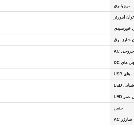
نوع باتری
توان اینورتر
ل خورشیدی
 شارژ برق
روجی AC
 های DC
های USB
نایی LED
عمر LED
جنس
شارژر AC