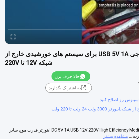
اینورتر موج سینوس اصلاح شده 2000VA با خروجی USB 5V 1A برای سیستم های خورشیدی خارج از
شبکه 12V تا 220V
حالا حرف بزن
به اشتراک بگذارید
 سينوس رو اصلاح کنيد
اینورتر خورشیدی 2000VA خارج از شبکه DC 5V 1A USB 12V 220V High Efficiency Modified Sine Wave Power Inverter اینورتر قدرت موج سایز
ت ...
مشاهده بیشتر