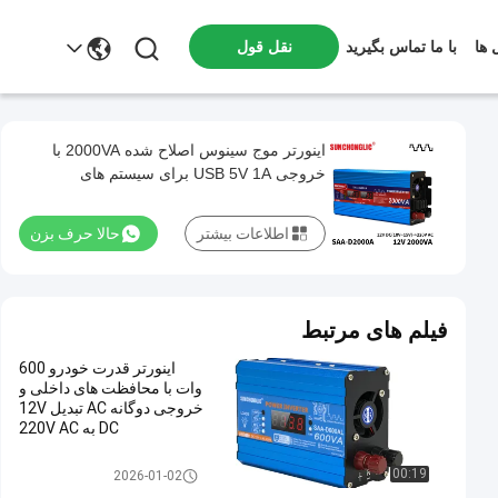
 ها
با ما تماس بگیرید
نقل قول
اینورتر موج سینوس اصلاح شده 2000VA با
خروجی USB 5V 1A برای سیستم های
خورشیدی خارج از شبکه 12V تا 220V
اطلاعات بیشتر
حالا حرف بزن
فیلم های مرتبط
اینورتر قدرت خودرو 600
وات با محافظت های داخلی و
خروجی دوگانه AC تبدیل 12V
DC به 220V AC
اینورتر موج سینوسی اصلاح شده
00:19
2026-01-02