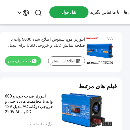
 ها
با ما تماس بگیرید
نقل قول
اینورتر موج سینوس اصلاح شده 5000 وات با
صفحه نمایش LED و خروجی USB برای تبدیل
قدرت 12 ولت تا 220 ولت
اطلاعات بیشتر
حالا حرف بزن
فیلم های مرتبط
اینورتر قدرت خودرو 600
وات با محافظت های داخلی و
خروجی دوگانه AC تبدیل 12V
DC به 220V AC
اینورتر موج سینوسی اصلاح شده
00:19
2026-01-02