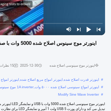
اینورتر موج سینوسی اصلاح شده
2025-12-30
15 نظرات
#
اینورتر قدرت اصلاح شده,اینورتر امواج مربع اصلاح شده,اينورتر امواج
#
اینورتر امواج سینوسی اصلاح شده ۵۰۰۰ وات,1A inverter موج سینوس USB اصلاح شده,12 ولت خروجی 220 ولت LED Display Inverter
Modify Sine Wave Inverter
#
تبدیل می کند و دارای پورت USB 5 ولت 1 آمپر و نمایشگر LED برای نظارت جام...