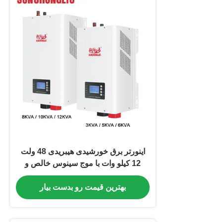
اینورتر برق خورشیدی هیبریدی 48 ولت
12 کیلو وات با موج سینوس خالص و
فناوری MPPT
بهترین قیمت رو بدست بیار