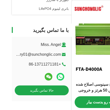
باتری لیتیوم LifePO4
با ما تماس بگیرید
Miss. Angel
factory01@sunchonglic.com
+86-13711271181
ج سینوسی اصلاح شده
4000A با فرکانس 50 هرتز و خروجی
حالا تماس بگیرید
 رو بدست بیار