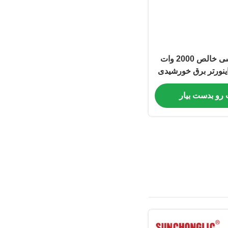
اینورتر موج سینوسی خالص 2000 وات
22 ولت اینورتر برق خورشیدی
U دوگانه
 رو بدست بیار