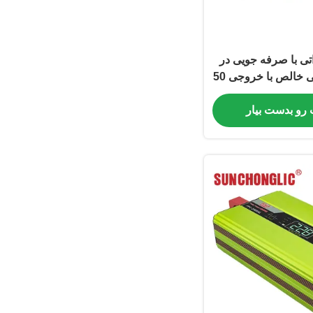
رتر برق 500 واتی با صرفه جویی در
انرژی، موج سینوسی خالص با خروجی 50
هرتز برای تبدیل 12 ولت DC به 220 ولت
A
 رو بدست بیار