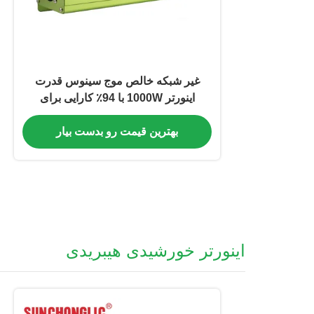
غیر شبکه خالص موج سینوس قدرت
اینورتر 1000W با 94٪ کارایی برای
استفاده صنعتی
بهترین قیمت رو بدست بیار
اینورتر خورشیدی هیبریدی