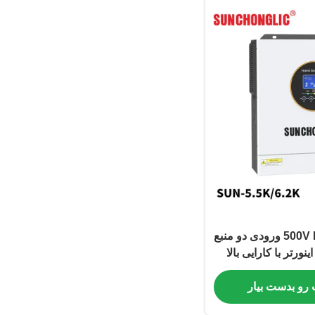
5.5KW خروجی 500V PV ورودی دو منبع
ورتر با کارایی بالا
 رو بدست بیار