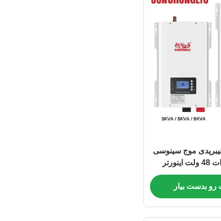
هیبریدی موج سینوسی
خالص 10 کیلووات 48 ولت اینورتر
کنترل دمای هوشمند
 رو بدست بیار